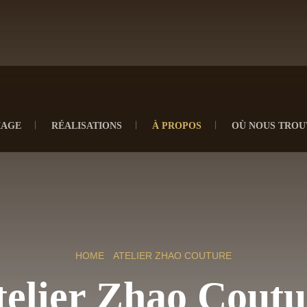
IAGE
RÉALISATIONS
À PROPOS
OÙ NOUS TROU
HOME
ATELIER ZHAO COUTURE
telier Zhao Coutu