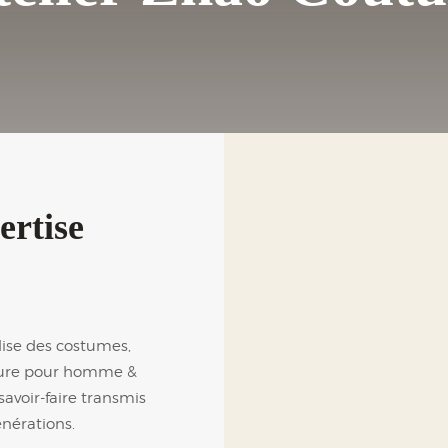
ertise
lise des costumes,
esure pour homme &
avoir-faire transmis
énérations.