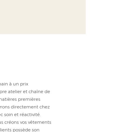
ain à un prix
re atelier et chaîne de
 matières premières
ivrons directement chez
 soin et réactivité.
ous créons vos vêtements
lients possède son