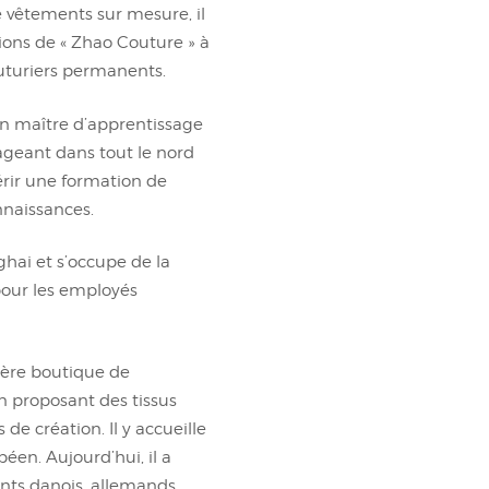
e vêtements sur mesure, il
tions de « Zhao Couture » à
uturiers permanents.
son maître d’apprentissage
yageant dans tout le nord
érir une formation de
nnaissances.
nghai et s’occupe de la
pour les employés
mière boutique de
 proposant des tissus
s de création. Il y accueille
éen. Aujourd’hui, il a
ents danois, allemands,