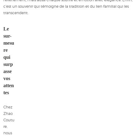
c’est un souvenir qui témoigne de la tradition et du lien familial qui les
transcendent.
Le
sur-
mesu
re
qui
surp
asse
vos
atten
tes
Chez
Zhao
Coutu
re,
nous