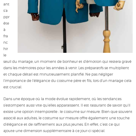
ant
s’a
ppr
ête
à
fra
nc
hir
le
seuil du mariage, un moment de bonheur et d’émotion qui restera gravé
dans les mémoires pour les années à venir. Les préparatifs se multiplient
et chaque détail est minutieusement planifié. Ne pas négliger
l’importance de l’élégance du costume père et fils, lors d’un mariage cela
est crucial.
Dans une époque où la mode évolue rapidement, où les tendances
s’estompent aussi vite qu’elles apparaissent. Il est rassurant de savoir qu’il
existe une option intemporelle : le costume sur mesure. Bien que souvent
associé aux adultes, le costume sur mesure offre également une touche
d’élégance et de raffinement aux plus jeunes. En effet, c’est ce qui
ajoute une dimension supplémentaire à ce jour-ci spécial.