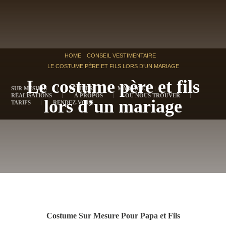
HOME
CONSEIL VESTIMENTAIRE
LE COSTUME PÈRE ET FILS LORS D’UN MARIAGE
Le costume père et fils
SUR MESURE
BUSINESS
MARIAGE
RÉALISATIONS
À PROPOS
OÙ NOUS TROUVER
lors d’un mariage
TARIFS
RENDEZ-VOUS
Costume Sur Mesure Pour Papa et Fils