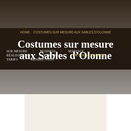
HOME
COSTUMES SUR MESURE AUX SABLES D’OLONNE
Costumes sur mesure
SUR MESURE
BUSINESS
MARIAGE
aux Sables d’Olonne
RÉALISATIONS
À PROPOS
OÙ NOUS TROUVER
TARIFS
RENDEZ-VOUS