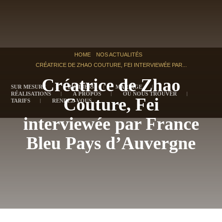
HOME
NOS ACTUALITÉS
CRÉATRICE DE ZHAO COUTURE, FEI INTERVIEWÉE PAR...
Créatrice de Zhao
SUR MESURE
BUSINESS
MARIAGE
RÉALISATIONS
À PROPOS
OÙ NOUS TROUVER
Couture, Fei
TARIFS
RENDEZ-VOUS
interviewée par France
Bleu Pays d’Auvergne