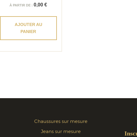
0,00
€
À PARTIR DE :
AJOUTER AU
PANIER
Chaussures sur mesure
Jeans sur mesure
Insc