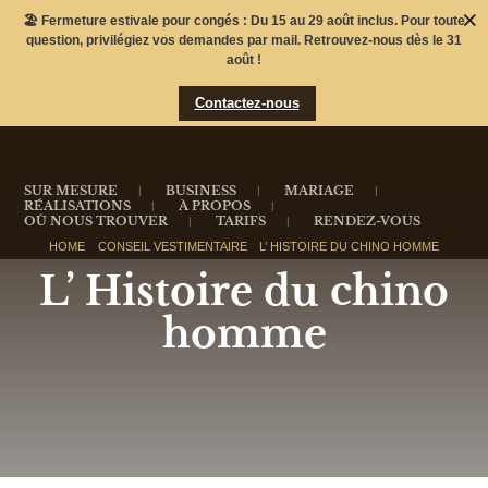
X
🏖️ Fermeture estivale pour congés : Du 15 au 29 août inclus. Pour toute
question, privilégiez vos demandes par mail. Retrouvez-nous dès le 31
août !
Contactez-nous
SUR MESURE
BUSINESS
MARIAGE
RÉALISATIONS
À PROPOS
OÙ NOUS TROUVER
TARIFS
RENDEZ-VOUS
HOME
CONSEIL VESTIMENTAIRE
L’ HISTOIRE DU CHINO HOMME
L’ Histoire du chino
homme